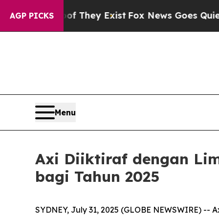
s no Proof They Exist
Fox News Goes Quiet as 'M
AGP PICKS
Menu
Axi Diiktiraf dengan L
bagi Tahun 2025
SYDNEY, July 31, 2025 (GLOBE NEWSWIRE) -- Axi