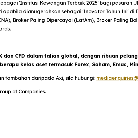
bagai 'Institusi Kewangan Terbaik 2025' bagi pasaran U
ri apabila dianugerahkan sebagai 'Inovator Tahun Ini' d
ENA), Broker Paling Dipercayai (LatAm), Broker Paling B
ards.
 dan CFD dalam talian global, dengan ribuan pelang
berapa kelas aset termasuk Forex, Saham, Emas, Min
n tambahan daripada Axi, sila hubungi:
mediaenquiries@
roup of Companies.