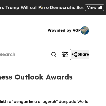
 Will cut Pirro
Democratic Socialists of Ameri
View all
Provided by AGP
Share
ness Outlook Awards
diiktiraf dengan lima anugerah* daripada World